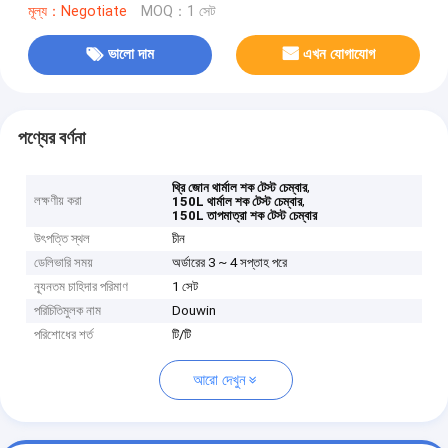
মূল্য：Negotiate
MOQ：1 সেট
ভালো দাম
এখন যোগাযোগ
পণ্যের বর্ণনা
,
থ্রি জোন থার্মাল শক টেস্ট চেম্বার
লক্ষণীয় করা
,
150L থার্মাল শক টেস্ট চেম্বার
150L তাপমাত্রা শক টেস্ট চেম্বার
উৎপত্তি স্থল
চীন
ডেলিভারি সময়
অর্ডারের 3 ~ 4 সপ্তাহ পরে
ন্যূনতম চাহিদার পরিমাণ
1 সেট
পরিচিতিমুলক নাম
Douwin
পরিশোধের শর্ত
টি/টি
আরো দেখুন